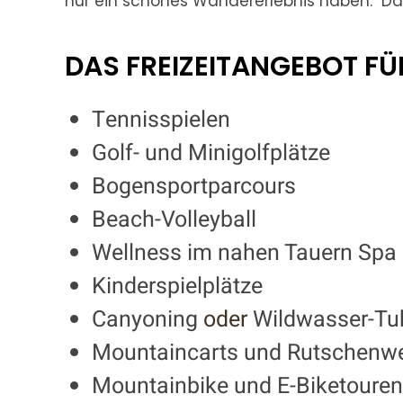
nur ein schönes Wandererlebnis haben. Da
DAS FREIZEITANGEBOT FÜ
Tennisspielen
Golf- und Minigolfplätze
Bogensportparcours
Beach-Volleyball
Wellness im nahen Tauern Spa
Kinderspielplätze
Canyoning
oder
Wildwasser-Tu
Mountaincarts und Rutschenw
Mountainbike und E-Biketouren