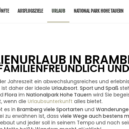
ÜNFTE
AUSFLUGSZIELE
URLAUB
NATIONAL PARK HOHE TAUERN
ILIENURLAUB IN BRAM
FAMILIENFREUNDLICH UN
der Jahreszeit ein abwechslungsreiches und erlebn
g
ist daher
der ideale
Urlaubsort
.
Sport und Spaß
ste
nd
Flora
im
Nationalpark Hohe Tauern
wird Sie begei
t, wenn die
Urlaubsunterkunft
alles bietet.
t es in
Bramberg viele Sportarten
und
Wanderunge
i zu erwähnen ist, dass
viele Wege auch bestens 
gebaut und jeder soll in seinem Tempo und nach sei