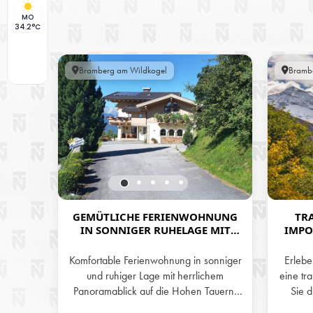
MO
34.2°C
Bramberg am Wildkogel
Bramb
GEMÜTLICHE FERIENWOHNUNG
TR
IN SONNIGER RUHELAGE MIT
IMPO
TRAUMHAFTEM BLICK AUF DIE
EIN
BERGWELT DER HOHEN TAUERN
Komfortable Ferienwohnung in sonniger
Erlebe
und ruhiger Lage mit herrlichem
eine tr
Panoramablick auf die Hohen Tauern.
Sie 
Perfekt geeignet für Familien und
abwe