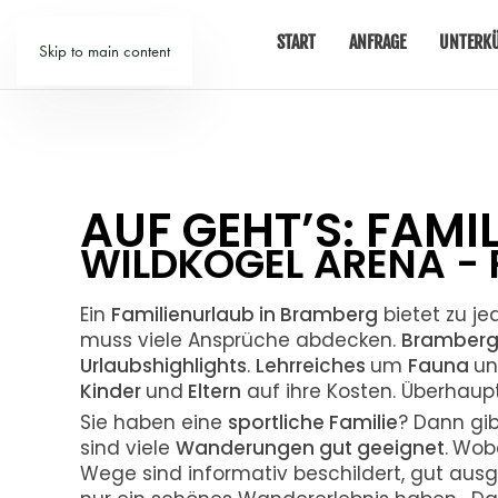
START
ANFRAGE
UNTERK
Skip to main content
AUF GEHT’S: FAM
WILDKOGEL ARENA - 
Ein
Familienurlaub in Bramberg
bietet zu je
muss viele Ansprüche abdecken.
Bramber
Urlaubshighlights
.
Lehrreiches
um
Fauna
u
Kinder
und
Eltern
auf ihre Kosten. Überhaup
Sie haben eine
sportliche Familie
? Dann gib
sind viele
Wanderungen gut geeignet
.
Wobe
Wege sind informativ beschildert, gut aus