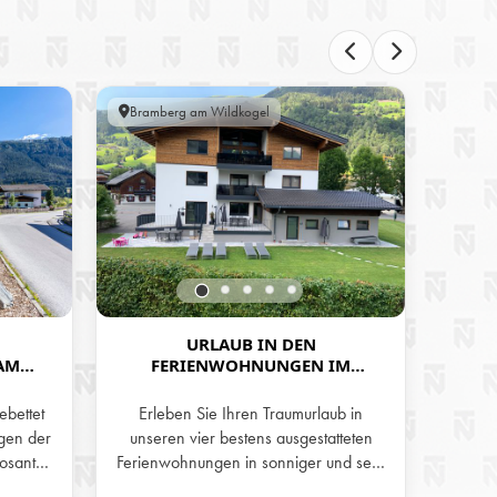
Bramberg am Wildkogel
Bramb
URLAUB IN DEN
AM
FERIENWOHNUNGEN IM
R IN
APPARTEMENTHAUS
GEL,
"BADERHÄUSL" IN BRAMBERG AM
bettet
Erleben Sie Ihren Traumurlaub in
R UND A
WILDKOGEL
gen der
unseren vier bestens ausgestatteten
posanten
Ferienwohnungen in sonniger und sehr
t der
zentraler Lage von Bramberg am