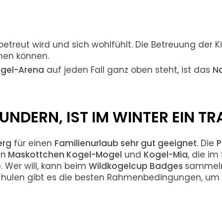
etreut wird und sich wohlfühlt. Die Betreuung der K
anen können.
ogel-Arena
auf jeden Fall ganz oben steht, ist das
Na
NDERN, IST IM WINTER EIN T
erg
für einen
Familienurlaub sehr gut geeignet
. Die
P
en
Maskottchen Kogel-Mogel
und
Kogel-Mia
, die im
e
. Wer will, kann beim
Wildkogelcup Badges
sammeln
ischulen gibt es die besten Rahmenbedingungen, u