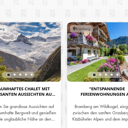
erg
Bramberg
AUMHAFTES CHALET MIT
"ENTSPANNENDE
SANTEN AUSSICHTEN AUF
FERIENWOHNUNGEN 
E BERGWELT - CHALET
BIOBAUERNHOF LAHNE
HABACHTAL
BRAMBERG AM WILDKO
n Sie grandiose Aussichten auf
Bramberg am Wildkogel, einge
IDEAL FÜR NATURGENIESSE
aumhafte Bergwelt und genießen
zwischen den sanften Grasber
BENTEUERLUSTIGE!"
die unglaubliche Nähe an den
Kitzbüheler Alpen und dem im
chslungsreichen Wildkogel,
Nationalpark Hohe Tauern, is