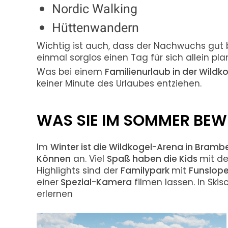
Nordic Walking
Hüttenwandern
Wichtig ist auch, dass der Nachwuchs gut b
einmal sorglos einen Tag für sich allein pl
Was bei einem
Familienurlaub in der Wildk
keiner Minute des Urlaubes entziehen.
WAS SIE IM SOMMER BEWU
Im
Winter ist die Wildkogel-Arena in Bramb
Können
an. Viel
Spaß haben die Kids
mit d
Highlights sind der
Familypark
mit
Funslop
einer
Spezial-Kamera
filmen lassen. In Sk
erlernen