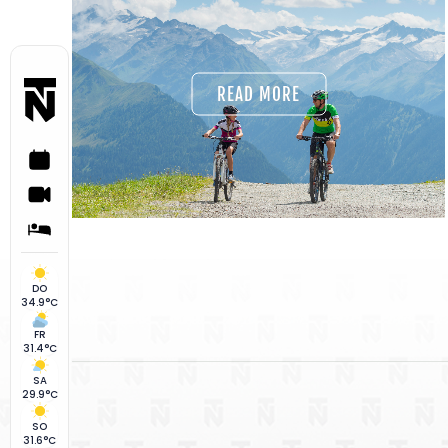
READ MORE
DO
34.9°C
FR
31.4°C
SA
29.9°C
SO
31.6°C