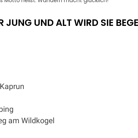
s Motto heißt: Wandern macht glücklich!
R JUNG UND ALT WIRD SIE BEG
 Kaprun
bing
eg am Wildkogel