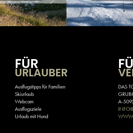
FÜR
F
URLAUBER
VE
Ausflugstipps für Familien
DAS T
Skiurlaub
GRUB
Webcam
A-5092
Ausflugsziele
INFO
Urlaub mit Hund
WWW.